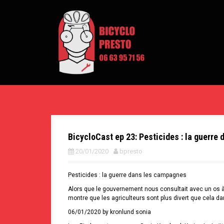
A
l
l
e
r
a
u
c
o
n
t
e
n
u
p
BicycloCast ep 23: Pesticides : la guerre
r
i
20/01/2020
bpresto
n
c
i
Pesticides : la guerre dans les campagnes
p
Alors que le gouvernement nous consultait avec un os à r
a
montre que les agriculteurs sont plus divert que cela da
l
06/01/2020 by kronlund sonia