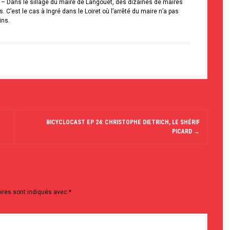
ët – Dans le sillage du maire de Langouët, des dizaines de maires
. C’est le cas à Ingré dans le Loiret où l’arrêté du maire n’a pas
ins.
BICYCLOCAST EP 24: CHRISTOPHE DIETRICH, LE SHÉRIF
PICARD
→
ires sont indiqués avec
*