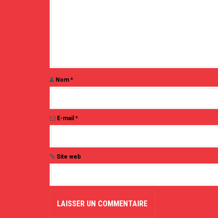
l
'
a
r
t
i
c
l
e
Nom
*
E-mail
*
Site web