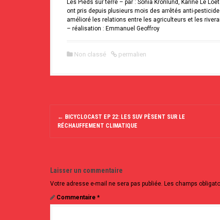
Les Pieds sur terre – par : Sonia Kronlund, Karine Le Lo
ont pris depuis plusieurs mois des arrêtés anti-pesticides
amélioré les relations entre les agriculteurs et les rivera
– réalisation : Emmanuel Geoffroy
Non classé
permalien
N
a
←
BICYCLOCAST EP 22: LES SUV PÈSENT SUR LE
RÉCHAUFFEMENT CLIMATIQUE
v
i
g
a
t
Laisser un commentaire
i
o
Votre adresse e-mail ne sera pas publiée.
Les champs obligato
n
Commentaire
*
d
e