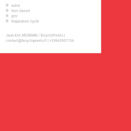
autre
Non classé
pmr
Reparation Cycle
Jean-Eric MESMAIN / BicycloPresto |
contact@bicyclopresto.fr | +33663957156