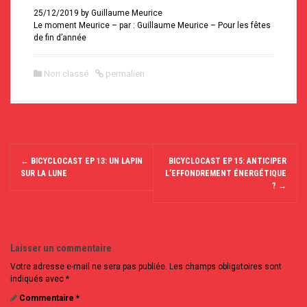
25/12/2019 by Guillaume Meurice
Le moment Meurice – par : Guillaume Meurice – Pour les fêtes
de fin d’année
Non classé
permalien
N
a
←
BICYCLOCAST EP 13: UN LAPIN
BICYCLOCAST EP 15: ANTICIPER
SUR LA LUNE
L’EFFONDREMENT ÉNERGÉTIQUE
v
?
→
i
g
a
t
i
Laisser un commentaire
o
n
Votre adresse e-mail ne sera pas publiée.
Les champs obligatoires sont
d
indiqués avec
*
e
Commentaire
*
l