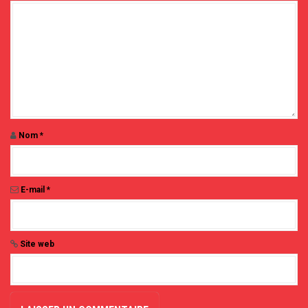
'
a
r
t
i
c
l
e
Nom
*
E-mail
*
Site web