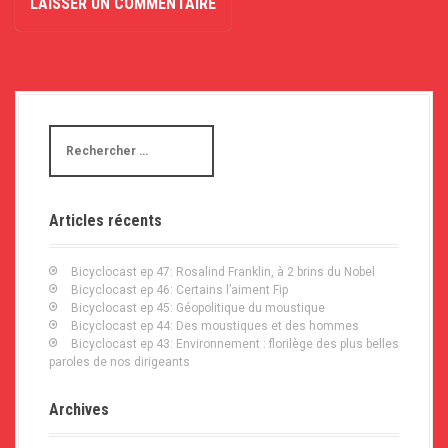
R
e
c
h
e
Articles récents
r
c
h
Bicyclocast ep 47: Rosalind Franklin, à 2 brins du Nobel
e
Bicyclocast ep 46: Certains l’aiment Fip
p
Bicyclocast ep 45: Géopolitique du moustique
o
Bicyclocast ep 44: Des moustiques et des hommes
u
Bicyclocast ep 43: Environnement : florilège des plus belles
r
paroles de nos dirigeants
:
Archives