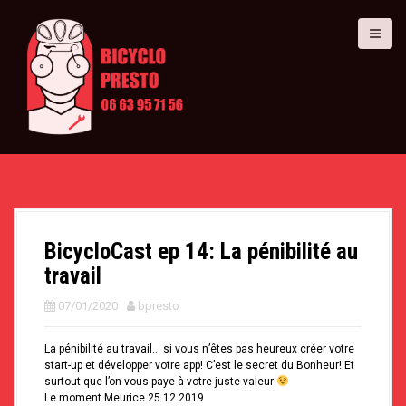
A
l
l
e
r
a
u
c
o
n
t
e
n
u
p
BicycloCast ep 14: La pénibilité au
r
i
travail
n
c
07/01/2020
bpresto
i
p
La pénibilité au travail… si vous n’êtes pas heureux créer votre
a
start-up et développer votre app! C’est le secret du Bonheur! Et
l
surtout que l’on vous paye à votre juste valeur
Le moment Meurice 25.12.2019