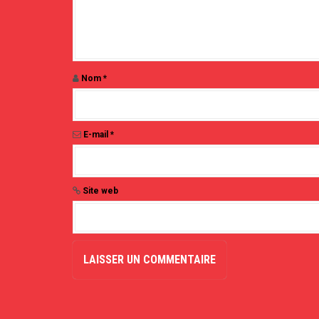
r
t
i
c
l
e
Nom
*
E-mail
*
Site web