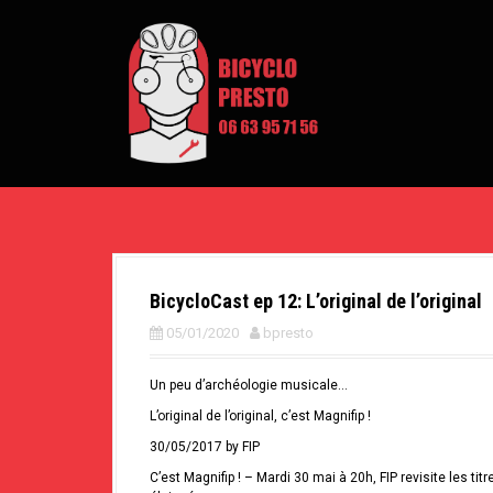
A
l
l
e
r
a
u
c
o
n
t
e
n
u
p
BicycloCast ep 12: L’original de l’original
r
i
05/01/2020
bpresto
n
c
i
Un peu d’archéologie musicale…
p
L’original de l’original, c’est Magnifip !
a
l
30/05/2017 by FIP
C’est Magnifip ! – Mardi 30 mai à 20h, FIP revisite les ti