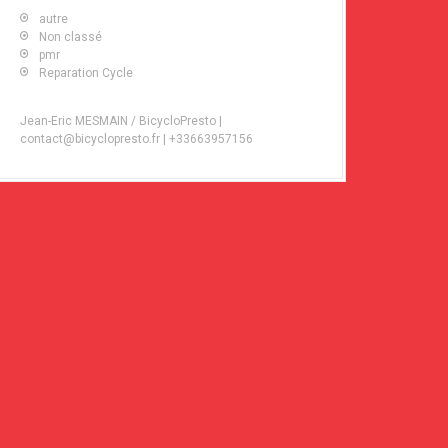
autre
Non classé
pmr
Reparation Cycle
Jean-Eric MESMAIN / BicycloPresto |
contact@bicyclopresto.fr | +33663957156