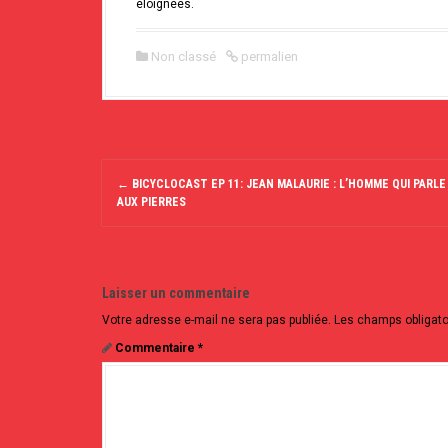
éloignées.
Non classé
permalien
N
a
←
BICYCLOCAST EP 11: JEAN MALAURIE : L’HOMME QUI PARLE
AUX PIERRES
v
i
g
a
t
Laisser un commentaire
i
o
Votre adresse e-mail ne sera pas publiée.
Les champs obligato
n
Commentaire
*
d
e
l
'
a