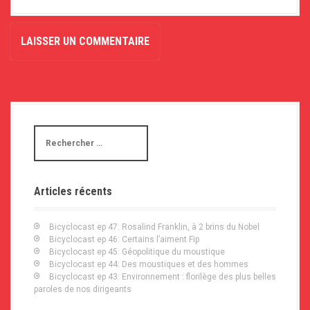
R
e
c
h
e
Articles récents
r
c
h
Bicyclocast ep 47: Rosalind Franklin, à 2 brins du Nobel
e
Bicyclocast ep 46: Certains l’aiment Fip
p
Bicyclocast ep 45: Géopolitique du moustique
o
Bicyclocast ep 44: Des moustiques et des hommes
u
Bicyclocast ep 43: Environnement : florilège des plus belles
r
paroles de nos dirigeants
: