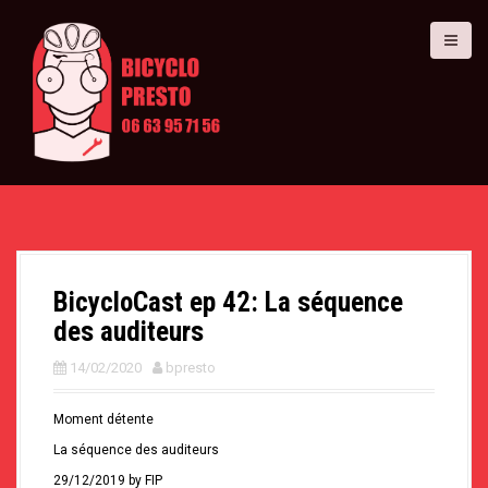
A
l
l
e
r
a
u
c
o
n
t
e
n
u
p
BicycloCast ep 42: La séquence
r
i
des auditeurs
n
c
14/02/2020
bpresto
i
p
Moment détente
a
l
La séquence des auditeurs
29/12/2019 by FIP