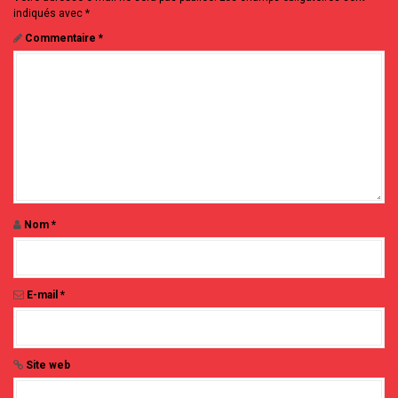
e
indiqués avec
*
l
Commentaire
*
'
a
r
t
i
c
l
e
Nom
*
E-mail
*
Site web