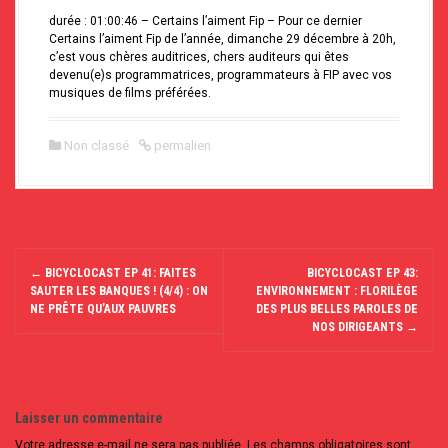
durée : 01:00:46 – Certains l’aiment Fip – Pour ce dernier
Certains l’aiment Fip de l’année, dimanche 29 décembre à 20h,
c’est vous chères auditrices, chers auditeurs qui êtes
devenu(e)s programmatrices, programmateurs à FIP avec vos
musiques de films préférées.
Non classé
permalien
N
a
←
BICYCLOCAST EP 41: FAITES
BICYCLOCAST EP 43:
SAUTER LES BANQUES ! (4/4) : ON
ENVIRONNEMENT : FLORILÈGE
v
NE PRÊTE QU’AUX PAUVRES
DES PLUS BELLES PAROLES DE
i
NOS DIRIGEANTS
→
g
a
t
i
o
Laisser un commentaire
n
d
Votre adresse e-mail ne sera pas publiée.
Les champs obligatoires sont