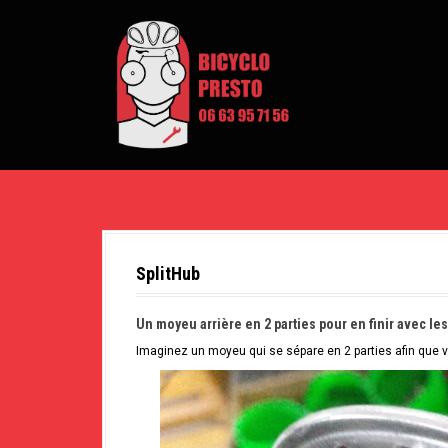
A
l
l
e
r
a
u
c
o
n
t
e
n
u
p
SplitHub
r
i
n
Un moyeu arrière en 2 parties pour en finir avec 
c
i
Imaginez un moyeu qui se sépare en 2 parties afin que v
p
a
l