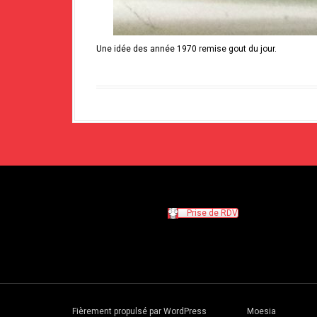
Une idée des année 1970 remise gout du jour.
Prise de RDV
Fièrement propulsé par WordPress
|
Thème :
Moesia
par aThe