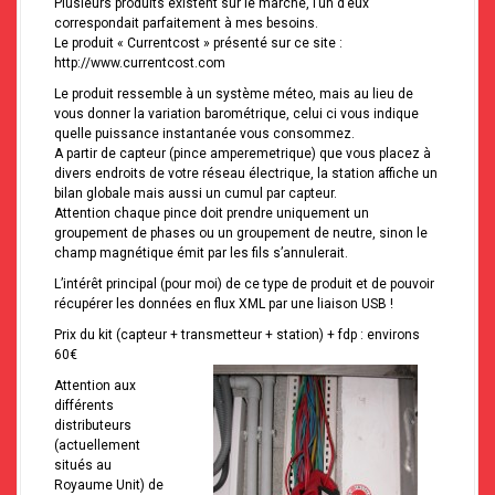
Plusieurs produits existent sur le marché, l’un d’eux
correspondait parfaitement à mes besoins.
Le produit « Currentcost » présenté sur ce site :
http://www.currentcost.com
Le produit ressemble à un système méteo, mais au lieu de
vous donner la variation barométrique, celui ci vous indique
quelle puissance instantanée vous consommez.
A partir de capteur (pince amperemetrique) que vous placez à
divers endroits de votre réseau électrique, la station affiche un
bilan globale mais aussi un cumul par capteur.
Attention chaque pince doit prendre uniquement un
groupement de phases ou un groupement de neutre, sinon le
champ magnétique émit par les fils s’annulerait.
L’intérêt principal (pour moi) de ce type de produit et de pouvoir
récupérer les données en flux XML par une liaison USB !
Prix du kit (capteur + transmetteur + station) + fdp : environs
60€
Attention aux
différents
distributeurs
(actuellement
situés au
Royaume Unit) de