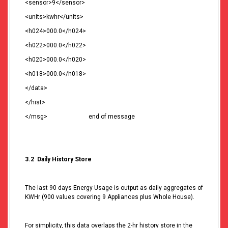
<sensor>9</sensor>
<units>kwhr</units>
<h024>000.0</h024>
<h022>000.0</h022>
<h020>000.0</h020>
<h018>000.0</h018>
</data>
</hist>
</msg> end of message
3.2 Daily History Store
The last 90 days Energy Usage is output as daily aggregates of
KWHr (900 values covering 9 Appliances plus Whole House).
For simplicity, this data overlaps the 2-hr history store in the