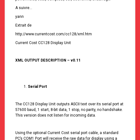
A suivre…
yann
Extrait de
http://www.currentcost.com/cc128/xml.htm
Current Cost CC128 Display Unit
XML OUTPUT DESCRIPTION – v0.11
Serial Port
The CC128 Display Unit outputs ASCII text over its serial port at
57600 baud, 1 start, 8-bit data, 1 stop, no parity, no handshake.
This version does not listen for incoming data.
Using the optional Current Cost serial port cable, a standard
PC’s COM1 Port will receive the raw data for display using a