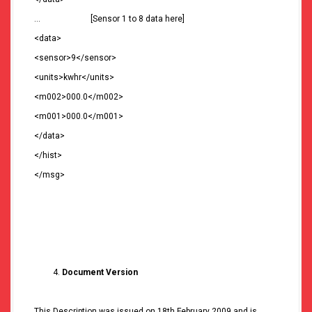
… [Sensor 1 to 8 data here]
<data>
<sensor>9</sensor>
<units>kwhr</units>
<m002>000.0</m002>
<m001>000.0</m001>
</data>
</hist>
</msg>
Document Version
This Description was issued on 18th February 2009 and is