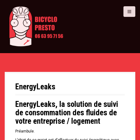
A
l
l
e
r
a
u
c
o
n
t
e
n
u
p
EnergyLeaks
r
i
n
EnergyLeaks, la solution de suivi
c
i
de consommation des fluides de
p
votre entreprise / logement
a
l
Préambule.