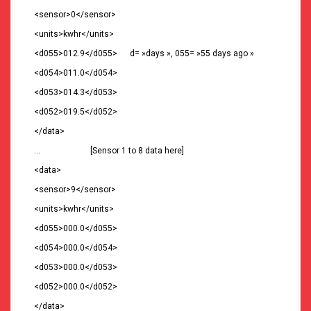
<sensor>0</sensor>
<units>kwhr</units>
<d055>012.9</d055> d= »days », 055= »55 days ago »
<d054>011.0</d054>
<d053>014.3</d053>
<d052>019.5</d052>
</data>
… [Sensor 1 to 8 data here]
<data>
<sensor>9</sensor>
<units>kwhr</units>
<d055>000.0</d055>
<d054>000.0</d054>
<d053>000.0</d053>
<d052>000.0</d052>
</data>