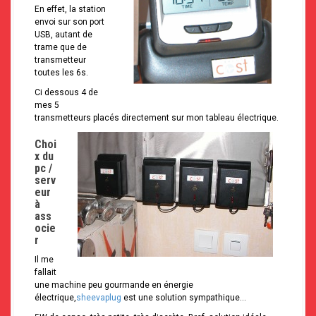
En effet, la station
envoi sur son port
USB, autant de
trame que de
transmetteur
toutes les 6s.
Ci dessous 4 de
mes 5
transmetteurs placés directement sur mon tableau électrique.
Choi
x du
pc /
serv
eur
à
ass
ocie
r
Il me
fallait
une machine peu gourmande en énergie
électrique,
sheevaplug
est une solution sympathique…