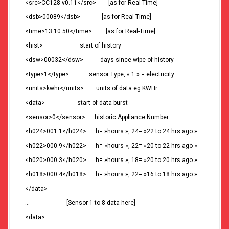
<src>CC128-v0.11</src> [as for Real-Time]
<dsb>00089</dsb> [as for Real-Time]
<time>13:10:50</time> [as for Real-Time]
<hist> start of history
<dsw>00032</dsw> days since wipe of history
<type>1</type> sensor Type, « 1 » = electricity
<units>kwhr</units> units of data eg KWHr
<data> start of data burst
<sensor>0</sensor> historic Appliance Number
<h024>001.1</h024> h= »hours », 24= »22 to 24 hrs ago »
<h022>000.9</h022> h= »hours », 22= »20 to 22 hrs ago »
<h020>000.3</h020> h= »hours », 18= »20 to 20 hrs ago »
<h018>000.4</h018> h= »hours », 22= »16 to 18 hrs ago »
</data>
… [Sensor 1 to 8 data here]
<data>