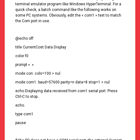
terminal emulator program like Windows HyperTerminal. For a
quick check, a batch command like the following works on
some PC systems. Obviously, edit the « com1 » text to match
the Com port in use.
@echo off
title CurrentCost Data Display
color f0
prompt « »
mode con: cols=100 > nul
mode com1: baud=57600 parity=n data=8 stop=1 > nul
echo Displaying data received from com1 serial port. Press
Ctrl-C to stop…
echo.
type com1
pause