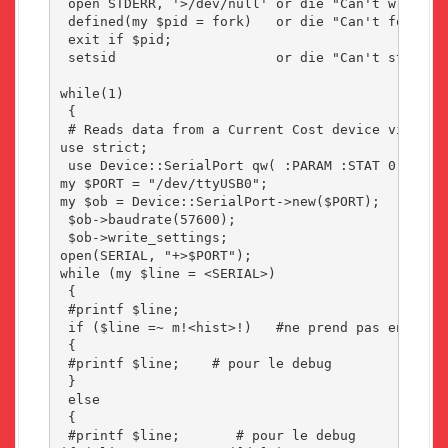
 open STDERR, '>/dev/null' or die "Can't write to
 defined(my $pid = fork)   or die "Can't fork: $!
 exit if $pid;

 setsid                    or die "Can't start a 
while(1)

 {

 # Reads data from a Current Cost device via seri
use strict;

 use Device::SerialPort qw( :PARAM :STAT 0.07 );

my $PORT = "/dev/ttyUSB0";

my $ob = Device::SerialPort->new($PORT);

 $ob->baudrate(57600);

 $ob->write_settings;

open(SERIAL, "+>$PORT");

while (my $line = <SERIAL>)

 {

 #printf $line;

 if ($line =~ m!<hist>!)   #ne prend pas en compt
 {

 #printf $line;    # pour le debug

 }

 else

 {

 #printf $line;       # pour le debug
