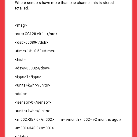
Where sensors have more than one channel this is stored
totalled.
<msg>
<src>CC128-v0.11</src>
<dsb>00089</dsb>
<time>13:10:50</time>
<hist>
<dsw>00032</dsw>
<type>1</type>
<units>kwhr</units>
<data>
<sensor>0</sensor>
<units>kwhr</units>
<m002>257.0</m002> m= »month », 002= »2 months ago »
<m001>340.0</m001>
</data>