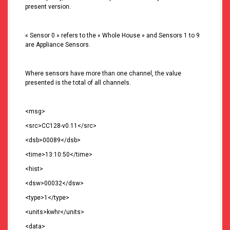
present version.
« Sensor 0 » refers to the « Whole House » and Sensors 1 to 9
are Appliance Sensors.
Where sensors have more than one channel, the value
presented is the total of all channels.
<msg>
<src>CC128-v0.11</src>
<dsb>00089</dsb>
<time>13:10:50</time>
<hist>
<dsw>00032</dsw>
<type>1</type>
<units>kwhr</units>
<data>