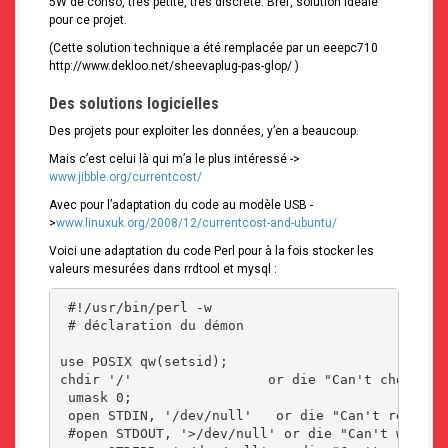
5W de conso, très petite, très discrète. Bref, solution idéale
pour ce projet.
(Cette solution technique a été remplacée par un eeepc710
http://www.dekloo.net/sheevaplug-pas-glop/ )
Des solutions logicielles
Des projets pour exploiter les données, y’en a beaucoup.
Mais c’est celui là qui m’a le plus intéressé ->
www.jibble.org/currentcost/
Avec pour l’adaptation du code au modèle USB -
>
www.linuxuk.org/2008/12/currentcost-and-ubuntu/
Voici une adaptation du code Perl pour à la fois stocker les
valeurs mesurées dans rrdtool et mysql :
 #!/usr/bin/perl -w

 # déclaration du démon

use POSIX qw(setsid);

chdir '/'                 or die "Can't chdir to 
 umask 0;

 open STDIN, '/dev/null'   or die "Can't read /de
 #open STDOUT, '>/dev/null' or die "Can't write t