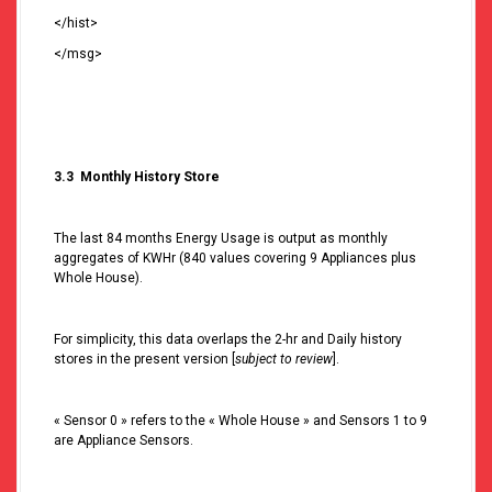
</hist>
</msg>
3.3 Monthly History Store
The last 84 months Energy Usage is output as monthly
aggregates of KWHr (840 values covering 9 Appliances plus
Whole House).
For simplicity, this data overlaps the 2-hr and Daily history
stores in the present version [
subject to review
].
« Sensor 0 » refers to the « Whole House » and Sensors 1 to 9
are Appliance Sensors.