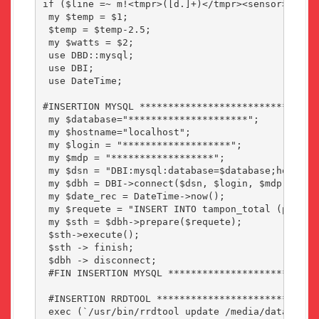
if ($line =~ m!<tmpr>([d.]+)</tmpr><sensor>0</se
 my $temp = $1;

 $temp = $temp-2.5;

 my $watts = $2;

 use DBD::mysql;

 use DBI;

 use DateTime;

#INSERTION MYSQL ********************************
 my $database="*********************";

 my $hostname="localhost";

 my $login = "*******************";

 my $mdp = "******************";

 my $dsn = "DBI:mysql:database=$database;host=$ho
 my $dbh = DBI->connect($dsn, $login, $mdp) or di
 my $date_rec = DateTime->now();

 my $requete = "INSERT INTO tampon_total (power,d
 my $sth = $dbh->prepare($requete);

 $sth->execute();

 $sth -> finish;

 $dbh -> disconnect;

 #FIN INSERTION MYSQL ***************************
 #INSERTION RRDTOOL *****************************
 exec (`/usr/bin/rrdtool update /media/data1/web/