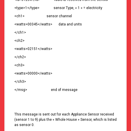
<type>1</type> sensor Type, « 1 » = electricity
<ch1> sensor channel
<watts>00345</watts> data and units
</ch1>
<ch2>
<watts>02151</watts>
</ch2>
<ch3>
<watts>00000</watts>
</ch3>
</msg> end of message
This message is sent out for each Appliance Sensor received
(sensor 1 to 9) plus the « Whole House » Sensor, which is listed
as sensor 0.