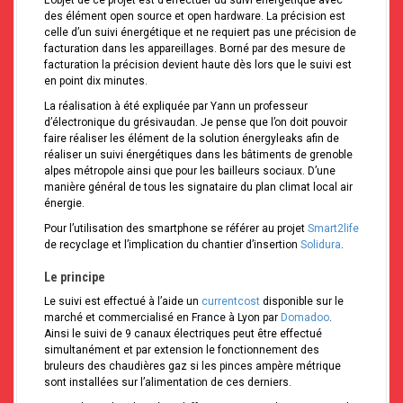
L’objet de ce projet est d’effectuer du suivi énergétique avec
des élément open source et open hardware. La précision est
celle d’un suivi énergétique et ne requiert pas une précision de
facturation dans les appareillages. Borné par des mesure de
facturation la précision devient haute dès lors que le suivi est
en point dix minutes.
La réalisation à été expliquée par Yann un professeur
d’électronique du grésivaudan. Je pense que l’on doit pouvoir
faire réaliser les élément de la solution énergyleaks afin de
réaliser un suivi énergétiques dans les bâtiments de grenoble
alpes métropole ainsi que pour les bailleurs sociaux. D’une
manière général de tous les signataire du plan climat local air
énergie.
Pour l’utilisation des smartphone se référer au projet
Smart2life
de recyclage et l’implication du chantier d’insertion
Solidura
.
Le principe
Le suivi est effectué à l’aide un
currentcost
disponible sur le
marché et commercialisé en France à Lyon par
Domadoo
.
Ainsi le suivi de 9 canaux électriques peut être effectué
simultanément et par extension le fonctionnement des
bruleurs des chaudières gaz si les pinces ampère métrique
sont installées sur l’alimentation de ces derniers.