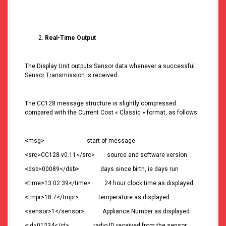
Real-Time Output
The Display Unit outputs Sensor data whenever a successful
Sensor Transmission is received.
The CC128 message structure is slightly compressed
compared with the Current Cost « Classic » format, as follows:
<msg> start of message
<src>CC128-v0.11</src> source and software version
<dsb>00089</dsb> days since birth, ie days run
<time>13:02:39</time> 24 hour clock time as displayed
<tmpr>18.7</tmpr> temperature as displayed
<sensor>1</sensor> Appliance Number as displayed
<id>01234</id> radio ID received from the sensor